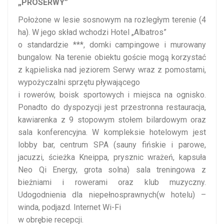
„PROSERWY”
Położone w lesie sosnowym na rozległym terenie (4
ha). W jego skład wchodzi Hotel „Albatros”
o standardzie ***, domki campingowe i murowany
bungalow. Na terenie obiektu goście mogą korzystać
z kąpieliska nad jeziorem Serwy wraz z pomostami,
wypożyczalni sprzętu pływającego
i rowerów, boisk sportowych i miejsca na ognisko.
Ponadto do dyspozycji jest przestronna restauracja,
kawiarenka z 9 stopowym stołem bilardowym oraz
sala konferencyjna. W kompleksie hotelowym jest
lobby bar, centrum SPA (sauny fińskie i parowe,
jacuzzi, ścieżka Kneippa, prysznic wrażeń, kapsuła
Neo Qi Energy, grota solna) sala treningowa z
bieżniami i rowerami oraz klub muzyczny.
Udogodnienia dla niepełnosprawnych(w hotelu) –
winda, podjazd. Internet Wi-Fi
w obrębie recepcji.