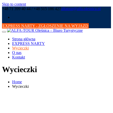
Skip to content
+48 71 399 40 44 / +48 515 186 427
alfatour@alfa.olesnica.pl
EXPRESS NARTY - ZGŁOSZENIE NA WYJAZD
Strona główna
EXPRESS NARTY
Wycieczki
O nas
Kontakt
Wycieczki
Home
Wycieczki